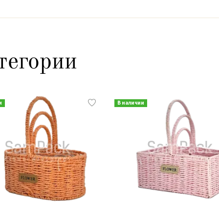
тегории
и
В наличии