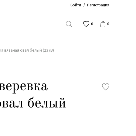
Войти
/
Регистрация
0
0
а вязаная овал белый (237В)
веревка
овал белый