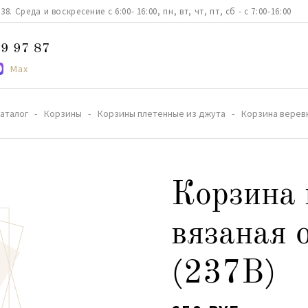
. Среда и воскресение с 6:00- 16:00, пн, вт, чт, пт, сб - с 7:00-16:00
9 97 87
Max
аталог
Корзины
Корзины плетенные из джута
Корзина веревк
Корзина 
вязаная 
(237В)