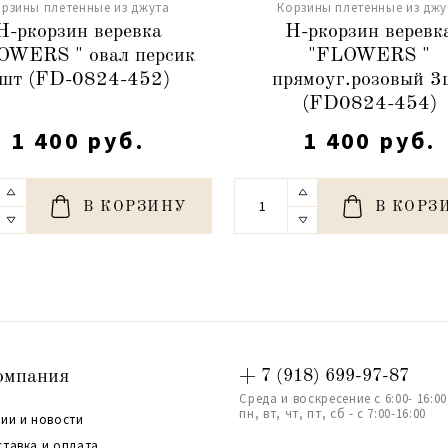
рзины плетенные из джута
Корзины плетенные из джу
Н-ркорзин веревка
Н-ркорзин веревк
OWERS " овал персик
"FLOWERS "
шт (FD-0824-452)
прямоуг.розовый 3
(FD0824-454)
1 400 руб.
1 400 руб.
В КОРЗИНУ
В КОРЗ
омпания
+ 7 (918) 699-97-87
Среда и воскресение с 6:00- 16:00
пн, вт, чт, пт, сб - с 7:00-16:00
ии и новости
ставка и оплата