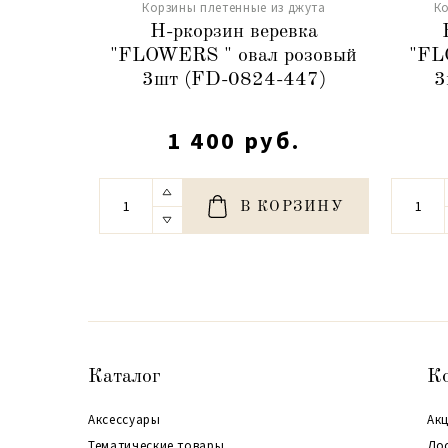
Корзины плетенные из джута
Ко
Н-ркорзин веревка
"FLOWERS " овал розовый
"FL
3шт (FD-0824-447)
3
1 400 руб.
В КОРЗИНУ
Каталог
К
Аксессуары
Акц
Тематические товары
До