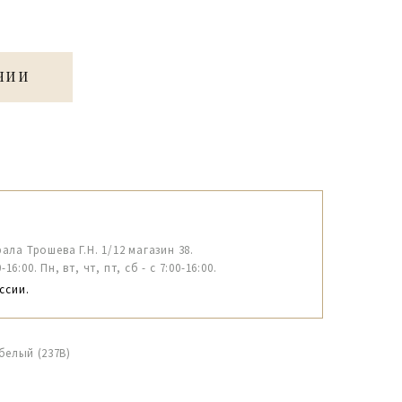
ЧИИ
рала Трошева Г.Н. 1/12 магазин 38.
6:00. Пн, вт, чт, пт, сб - с 7:00-16:00.
ссии.
белый (237В)