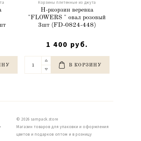
та
Корзины плетенные из джута
Корз
а
Н-ркорзин веревка
Ко
"FLOWERS " овал розовый
"FL
шт
3шт (FD-0824-448)
1 400 руб.
ИНУ
В КОРЗИНУ
© 2026 sampack.store
,
Магазин товаров для упаковки и оформления
цветов и подарков оптом и в розницу