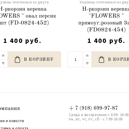
рзины плетенные из джута
Корзины плетенные из джу
Н-ркорзин веревка
Н-ркорзин веревк
OWERS " овал персик
"FLOWERS "
шт (FD-0824-452)
прямоуг.розовый 3
(FD0824-454)
1 400 руб.
1 400 руб.
В КОРЗИНУ
В КОРЗ
омпания
+ 7 (918) 699-97-87
Среда и воскресение с 6:00- 16:00
пн, вт, чт, пт, сб - с 7:00-16:00
ии и новости
ставка и оплата