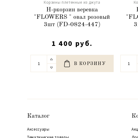
Корзины плетенные из джута
Ко
Н-ркорзин веревка
"FLOWERS " овал розовый
"FL
3шт (FD-0824-447)
3
1 400 руб.
В КОРЗИНУ
Каталог
К
Аксессуары
Акц
Тематические товары
До