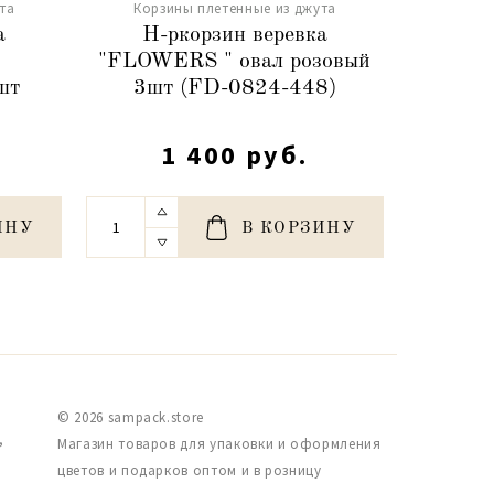
та
Корзины плетенные из джута
Корз
а
Н-ркорзин веревка
Н-
"FLOWERS " овал розовый
шт
3шт (FD-0824-448)
пря
1 400 руб.
ИНУ
В КОРЗИНУ
© 2026 sampack.store
,
Магазин товаров для упаковки и оформления
цветов и подарков оптом и в розницу