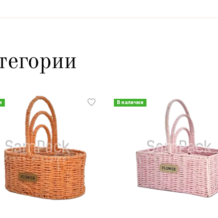
тегории
и
В наличии