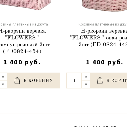
рзины плетенные из джута
Корзины плетенные из джу
Н-ркорзин веревка
Н-ркорзин веревк
"FLOWERS "
"FLOWERS " овал ро
рямоуг.розовый 3шт
3шт (FD-0824-44
(FD0824-454)
1 400 руб.
1 400 руб.
В КОРЗИНУ
В КОРЗ