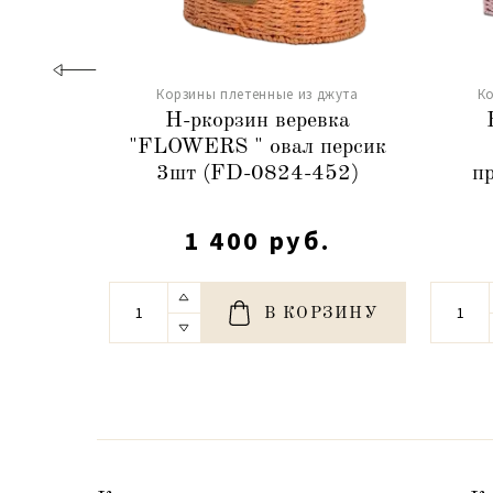
Корзины плетенные из джута
Ко
Н-ркорзин веревка
"FLOWERS " овал персик
3шт (FD-0824-452)
п
1 400 руб.
В КОРЗИНУ