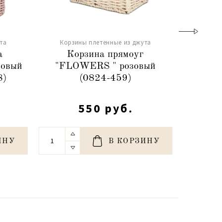
та
Корзины плетенные из джута
Корз
а
Корзина прямоуг
Н-
зовый
"FLОWERS " розовый
8)
(0824-459)
пря
550 руб.
ИНУ
В КОРЗИНУ