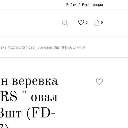
Войти
/
Регистрация
0
0
вка "FLOWERS " овал розовый 3шт (FD-0824-447)
н веревка
S " овал
3шт (FD-