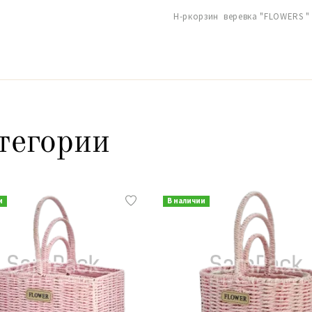
Н-ркорзин веревка "FLOWERS " 
тегории
и
В наличии