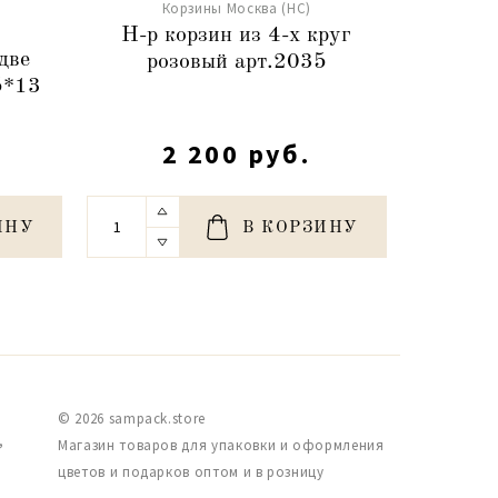
Корзины Москва (НС)
К
Н-р корзин из 4-х круг
Корзи
две
розовый арт.2035
20,
5*13
2 200 руб.
ИНУ
В КОРЗИНУ
© 2026 sampack.store
,
Магазин товаров для упаковки и оформления
цветов и подарков оптом и в розницу