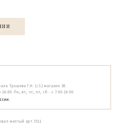
ЧИИ
рала Трошева Г.Н. 1/12 магазин 38.
6:00. Пн, вт, чт, пт, сб - с 7:00-16:00.
ссии.
овал желтый арт.7011