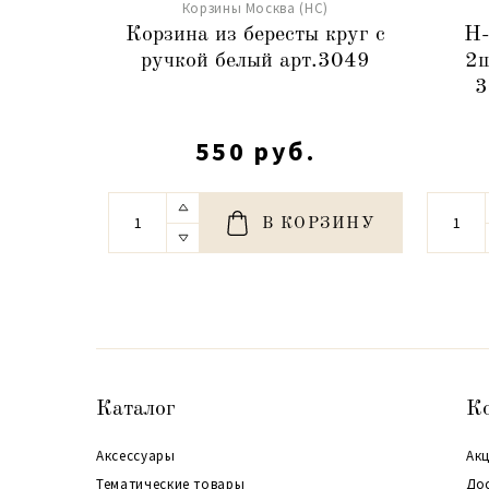
Корзины Москва (НС)
Корзина из бересты круг с
Н-
ручкой белый арт.3049
2ш
3
550 руб.
В КОРЗИНУ
Каталог
К
Аксессуары
Акц
Тематические товары
До