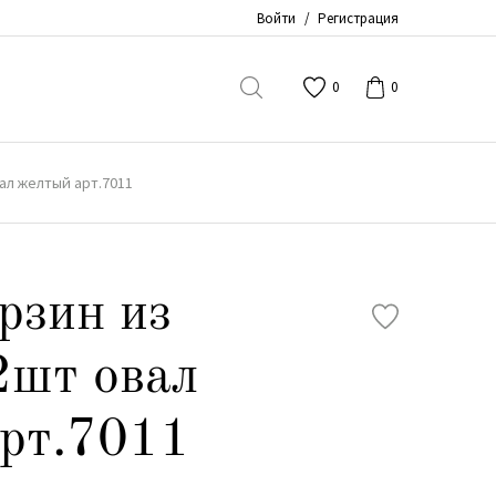
Войти
/
Регистрация
0
0
ал желтый арт.7011
рзин из
2шт овал
рт.7011