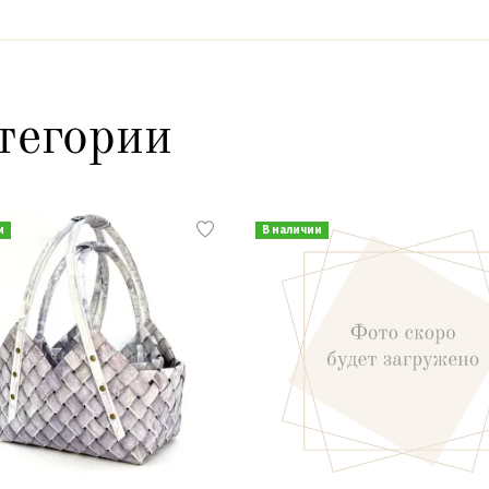
тегории
и
В наличии