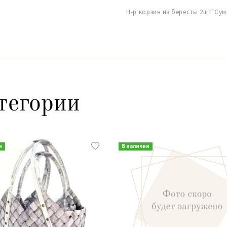
Н-р корзин из бересты 2шт"Сум
тегории
и
В наличии