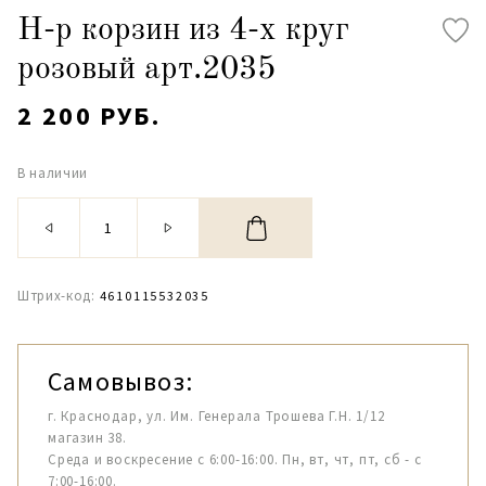
Н-р корзин из 4-х круг
розовый арт.2035
2 200 РУБ.
В наличии
Штрих-код:
4610115532035
Самовывоз:
г. Краснодар, ул. Им. Генерала Трошева Г.Н. 1/12
магазин 38.
Среда и воскресение с 6:00-16:00. Пн, вт, чт, пт, сб - с
7:00-16:00.