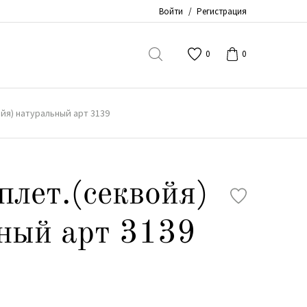
Войти
/
Регистрация
0
0
йя) натуральный арт 3139
плет.(секвойя)
ный арт 3139