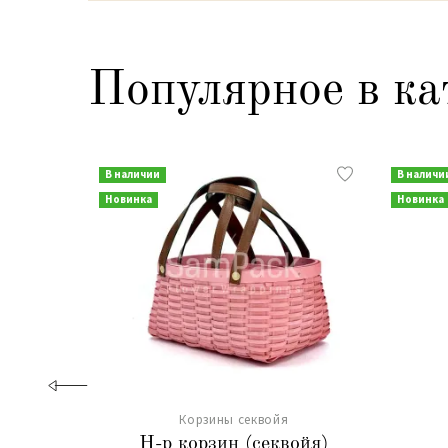
Популярное в ка
В наличии
В наличи
Новинка
Новинка
Корзины секвойя
Н-р корзин (секвойя)