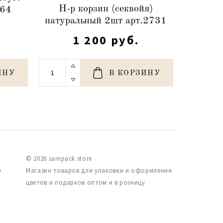
Н-р корзин (секвойя)
464
круп.пл
натуральный 2шт арт.2731
1 200 руб.
ИНУ
В КОРЗИНУ
© 2026 sampack.store
,
Магазин товаров для упаковки и оформления
цветов и подарков оптом и в розницу