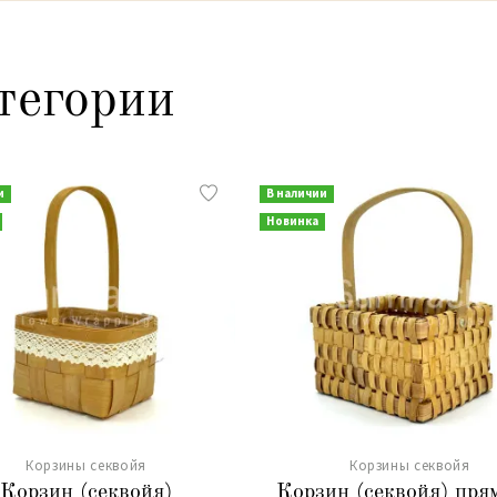
тегории
и
В наличии
Новинка
Корзины секвойя
Корзины секвойя
Корзин (секвойя)
Корзин (секвойя) пря