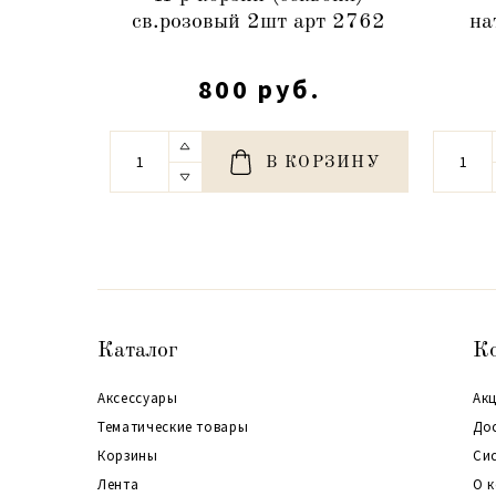
св.розовый 2шт арт 2762
на
800 руб.
В КОРЗИНУ
Каталог
К
Аксессуары
Акц
Тематические товары
До
Корзины
Си
Лента
О 