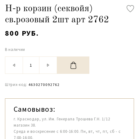
Н-р корзин (секвойя)
св.розовый 2шт арт 2762
800 РУБ.
В наличии
Штрих-код:
4630270092762
Самовывоз:
г. Краснодар, ул. Им. Генерала Трошева Г.Н. 1/12
магазин 38.
Среда и воскресение с 6:00-16:00. Пн, вт, чт, пт, сб - с
7:00-16:00.