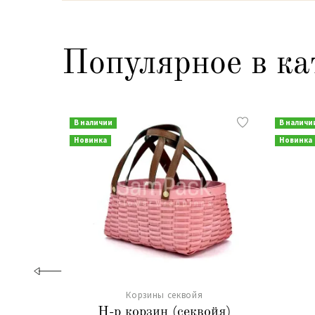
Популярное в ка
В наличии
В наличи
Новинка
Новинка
Корзины секвойя
Н-р корзин (секвойя)