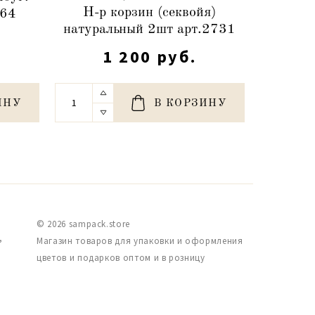
Н-р корзин (секвойя)
464
круп.пл
натуральный 2шт арт.2731
1 200 руб.
ИНУ
В КОРЗИНУ
© 2026 sampack.store
,
Магазин товаров для упаковки и оформления
цветов и подарков оптом и в розницу