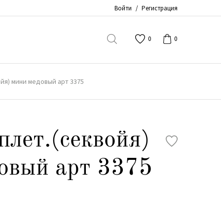
Войти
/
Регистрация
0
0
ойя) мини медовый арт 3375
плет.(секвойя)
овый арт 3375