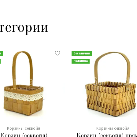
тегории
и
В наличии
Новинка
Корзины секвойя
Корзины секвойя
Корзин (секвойя)
Корзин (секвойя) пря