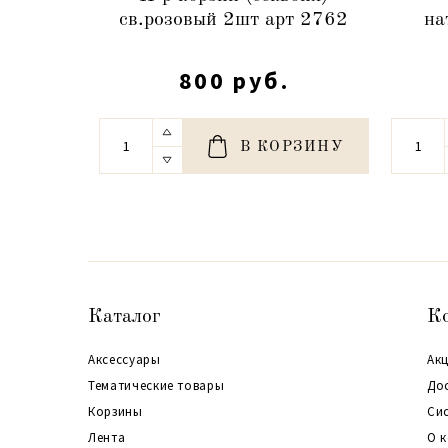
св.розовый 2шт арт 2762
на
800 руб.
В КОРЗИНУ
Каталог
К
Аксессуары
Акц
Тематические товары
До
Корзины
Си
Лента
О 