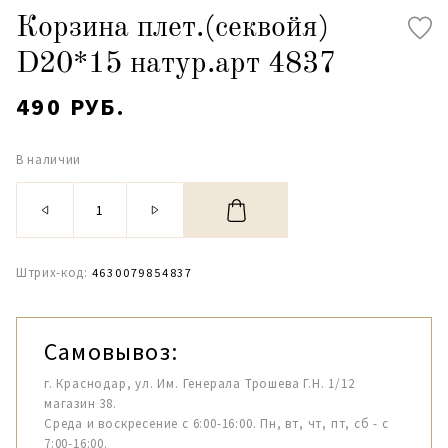
Корзина плет.(секвойя)
D20*15 натур.арт 4837
490 РУБ.
В наличии
Штрих-код:
4630079854837
Самовывоз:
г. Краснодар, ул. Им. Генерала Трошева Г.Н. 1/12
магазин 38.
Среда и воскресение с 6:00-16:00. Пн, вт, чт, пт, сб - с
7:00-16:00.