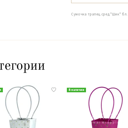
Сумочка трапец.сред."Шик" бл.
тегории
и
В наличии