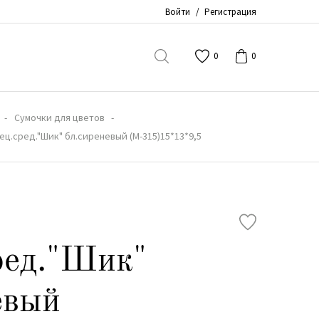
Войти
/
Регистрация
0
0
Сумочки для цветов
ец.сред."Шик" бл.сиреневый (М-315)15*13*9,5
ред."Шик"
евый