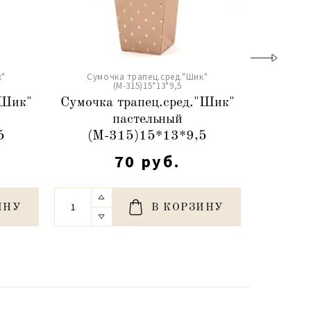
к"
Сумочка трапец.сред."Шик"
Сумо
(М-315)15*13*9,5
"Шик"
Сумочка трапец.сред."Шик"
пастельный
трапец
5
(М-315)15*13*9,5
(М
70 руб.
ИНУ
В КОРЗИНУ