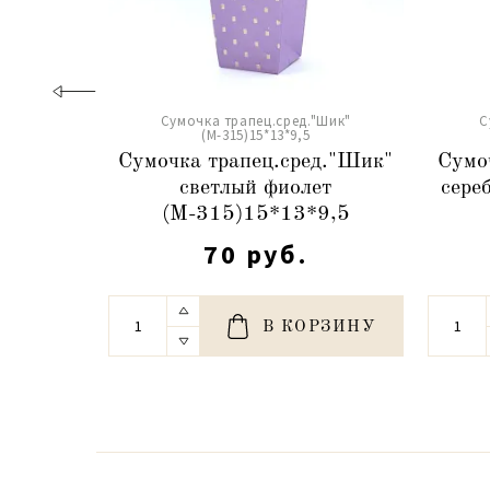
Сумочка трапец.сред."Шик"
С
(М-315)15*13*9,5
Сумочка трапец.сред."Шик"
Сумо
светлый фиолет
сере
(М-315)15*13*9,5
70 руб.
В КОРЗИНУ