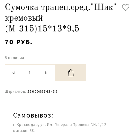
Сумочка трапец.сред."Шик"
кремовый
(М-315)15*13*9,5
70 РУБ.
В наличии
Штрих-код:
2200099743439
Самовывоз:
г. Краснодар, ул. Им. Генерала Трошева Г.Н. 1/12
магазин 38.