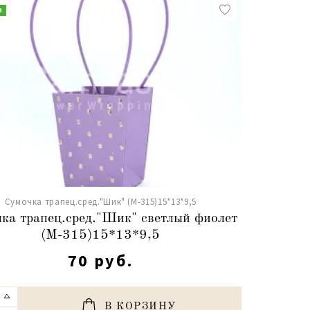
и
Сумочка трапец.сред."Шик" (М-315)15*13*9,5
ка трапец.сред."Шик" светлый фиолет
(М-315)15*13*9,5
70 руб.
В КОРЗИНУ