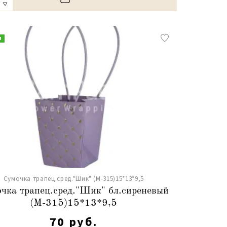
и
Сумочка трапец.сред."Шик" (М-315)15*13*9,5
чка трапец.сред."Шик" бл.сиреневый
(М-315)15*13*9,5
70 руб.