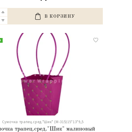
В КОРЗИНУ
и
Сумочка трапец.сред."Шик" (М-315)15*13*9,5
очка трапец.сред."Шик" малиновый