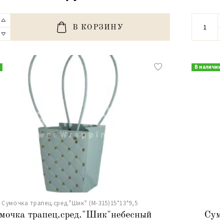
В КОРЗИНУ
В наличи
Сумочка трапец.сред."Шик" (М-315)15*13*9,5
мочка трапец.сред."Шик"небесный
Сум