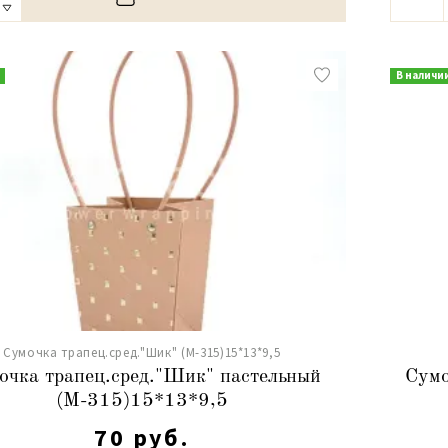
В наличи
Сумочка трапец.сред."Шик" (М-315)15*13*9,5
очка трапец.сред."Шик" пастельный
Сумо
(М-315)15*13*9,5
70 руб.