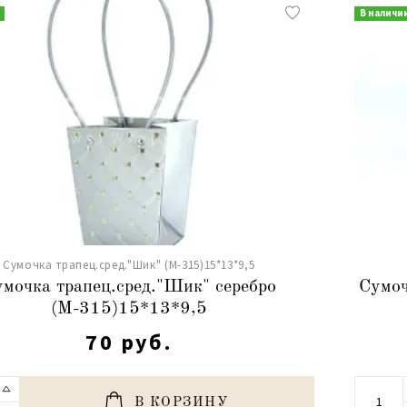
В наличи
Сумочка трапец.сред."Шик" (М-315)15*13*9,5
мочка трапец.сред."Шик" серебро
Сумоч
(М-315)15*13*9,5
70 руб.
В КОРЗИНУ