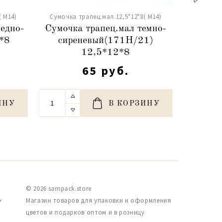
( М14)
Сумочка трапец.мал.12,5*12*8( М14)
Сумочка 
едно-
Сумочка трапец.мал темно-
*8
сиреневый(171H/21)
трап
12,5*12*8
12,5
65 руб.
ИНУ
В КОРЗИНУ
© 2026 sampack.store
,
Магазин товаров для упаковки и оформления
цветов и подарков оптом и в розницу