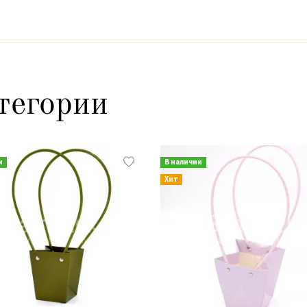
тегории
и
В наличии
Хит