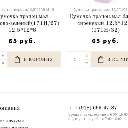
ка трапец.мал.12,5*12*8( М14)
Сумочка трапец.мал.12,5*12*8
умочка трапец.мал
Сумочка трапец.мал бл
ово-зеленый(171H/27)
сиреневый 12,5*12
12,5*12*8
(171Н/32)
65 руб.
65 руб.
В КОРЗИНУ
В КОРЗ
омпания
+ 7 (918) 699-97-87
Среда и воскресение с 6:00- 16:00
пн, вт, чт, пт, сб - с 7:00-16:00
ии и новости
ставка и оплата