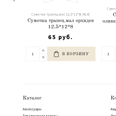
Сумоч
Сумочка трапец.мал.12,5*12*8( М14)
С
Сумочка трапец.мал орхидея
оливк
12,5*12*8
65 руб.
В КОРЗИНУ
Каталог
К
Аксессуары
Акц
Тематические товары
До