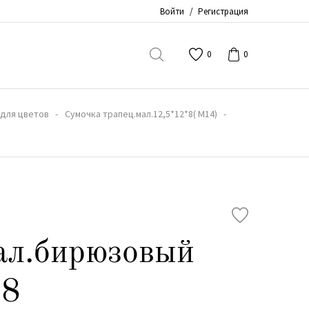
Войти
/
Регистрация
0
0
 для цветов
Сумочка трапец.мал.12,5*12*8( М14)
ал.бирюзовый
*8