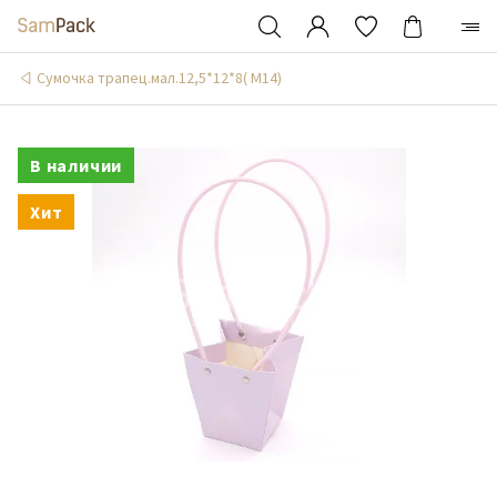
Сумочка трапец.мал.12,5*12*8( М14)
В наличии
Хит