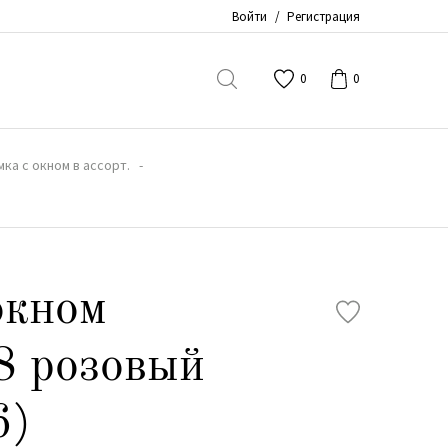
Войти
/
Регистрация
0
0
мка с окном в ассорт.
окном
8 розовый
6)