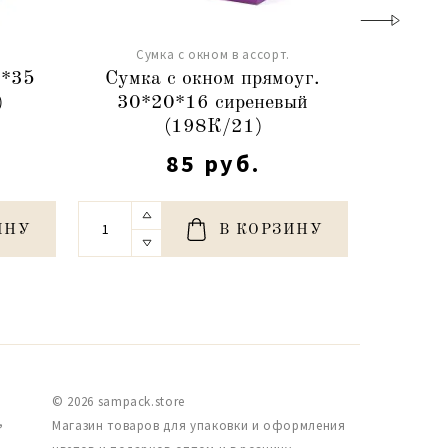
Сумка с окном в ассорт.
Сум
5*35
Сумка с окном прямоуг.
Сумка с
)
30*20*16 сиреневый
№1
(198К/21)
85 руб.
ИНУ
В КОРЗИНУ
© 2026 sampack.store
,
Магазин товаров для упаковки и оформления