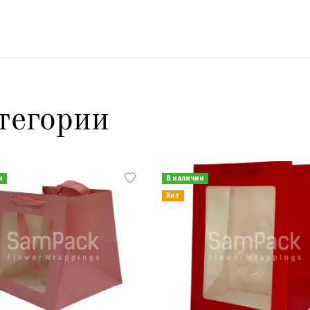
тегории
и
В наличии
Хит