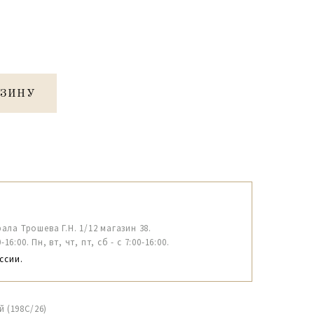
РЗИНУ
рала Трошева Г.Н. 1/12 магазин 38.
6:00. Пн, вт, чт, пт, сб - с 7:00-16:00.
ссии.
й (198C/26)