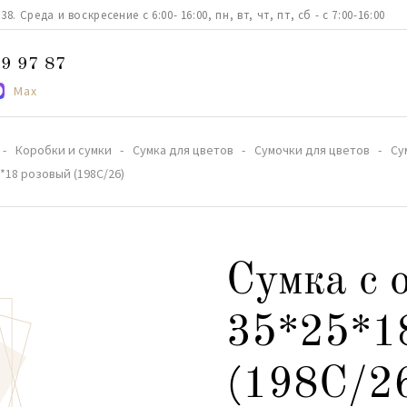
. Среда и воскресение с 6:00- 16:00, пн, вт, чт, пт, сб - с 7:00-16:00
9 97 87
Max
Коробки и сумки
Сумка для цветов
Сумочки для цветов
Су
*18 розовый (198C/26)
Сумка с 
35*25*1
(198C/2