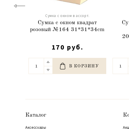
Сумка с окном в ассорт.
Сумка с окном квадрат
Су
розовый №164 31*31*34cm
20
170 руб.
В КОРЗИНУ
Каталог
К
Аксессуары
Акц