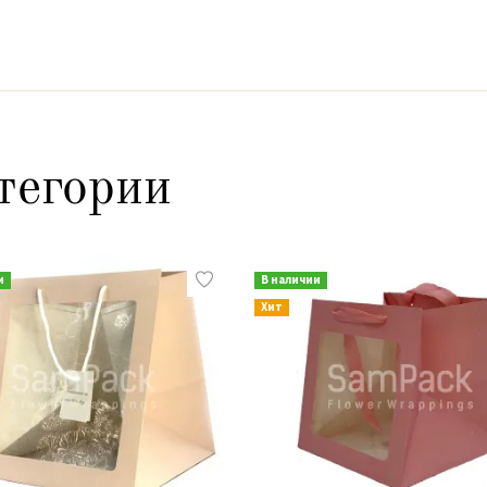
тегории
и
В наличии
Хит