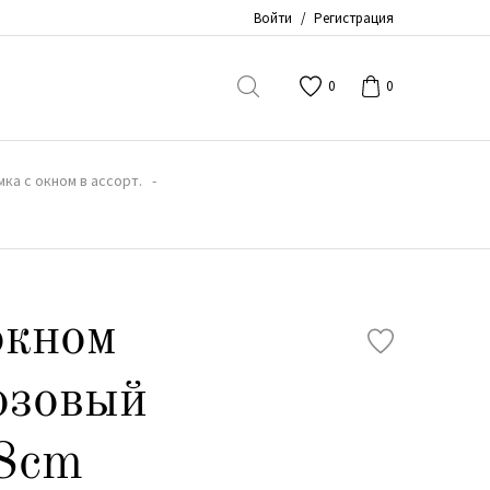
Войти
/
Регистрация
0
0
мка с окном в ассорт.
окном
озовый
8cm