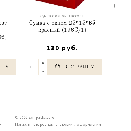
Сумка с окном в ассорт.
Сум
рат
Сумка с окном 25*15*35
Сумка
красный (198C/1)
30*
26)
130 руб.
ИНУ
В КОРЗИНУ
© 2026 sampack.store
,
Магазин товаров для упаковки и оформления