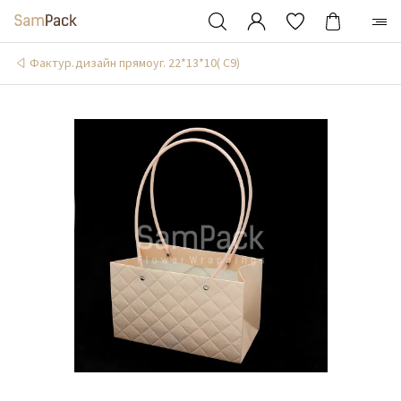
Фактур.дизайн прямоуг. 22*13*10( С9)