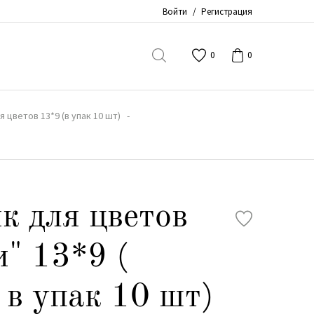
Войти
/
Регистрация
0
0
 цветов 13*9 (в упак 10 шт)
к для цветов
" 13*9 (
в упак 10 шт)