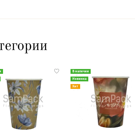
тегории
и
В наличии
Новинка
Хит