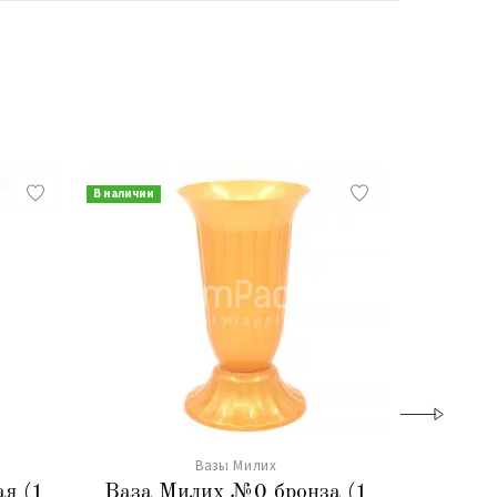
В наличии
В наличии
Вазы Милих
я (1
Ваза Милих №0 бронза (1
Ваза М