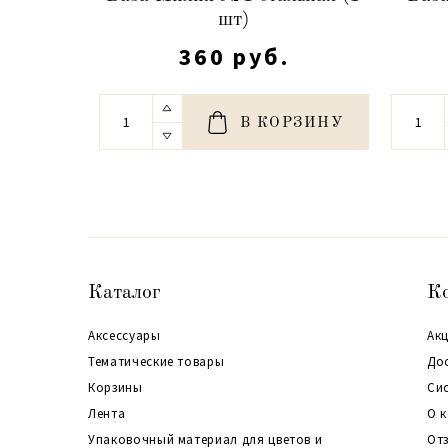
шт)
360 руб.
В КОРЗИНУ
Каталог
К
Аксессуары
Акц
Тематические товары
До
Корзины
Си
Лента
О 
Упаковочный материал для цветов и
От