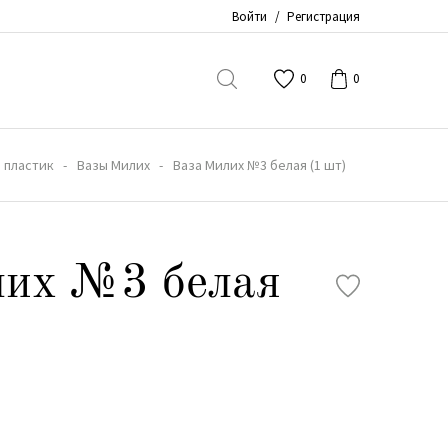
Войти
/
Регистрация
0
0
 пластик
Вазы Милих
Ваза Милих №3 белая (1 шт)
лих №3 белая