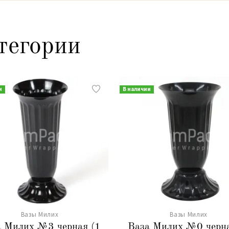
тегории
и
В наличии
Вазы Милих
Вазы Милих
 Милих №3 черная (1
Ваза Милих №0 черна