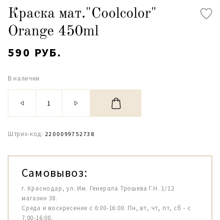
Краска мат."Coolcolor"
Orange 450ml
590 РУБ.
В наличии
Штрих-код:
2200099752738
Самовывоз:
г. Краснодар, ул. Им. Генерала Трошева Г.Н. 1/12
магазин 38.
Среда и воскресение с 6:00-16:00. Пн, вт, чт, пт, сб - с
7:00-16:00.