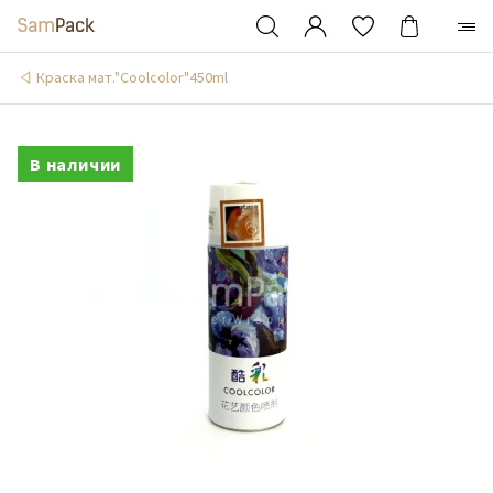
Краска мат."Coolcolor"450ml
В наличии