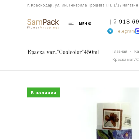
г. Краснодар, ул. Им. Генерала Трошева Г.Н. 1/12 магазин 38
+7 918 69
МЕНЮ
Telegram
Главная
Ка
Краска мат."Coolcolor"450ml
Краска мат."C
В наличии