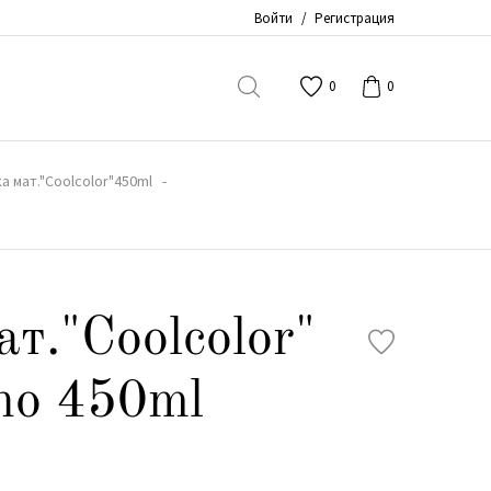
Войти
/
Регистрация
0
0
а мат."Coolcolor"450ml
ат."Coolcolor"
no 450ml