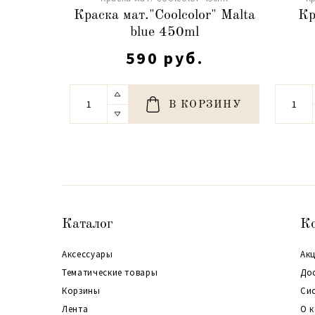
Краска мат."Coolcolor" Malta
Кр
blue 450ml
590 руб.
В КОРЗИНУ
Каталог
К
Аксессуары
Акц
Тематические товары
До
Корзины
Си
Лента
О 