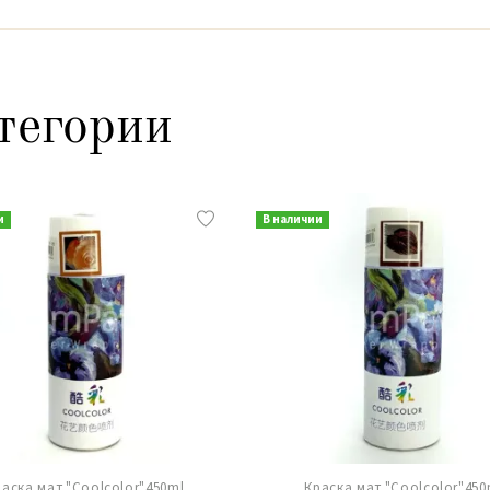
тегории
и
В наличии
раска мат."Coolcolor"450ml
Краска мат."Coolcolor"450