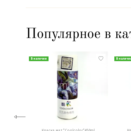
Популярное в ка
В наличии
В наличи
Краска мат."Coolcolor"450ml
К