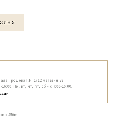
РЗИНУ
рала Трошева Г.Н. 1/12 магазин 38.
6:00. Пн, вт, чт, пт, сб - с 7:00-16:00.
ссии.
cino 450ml