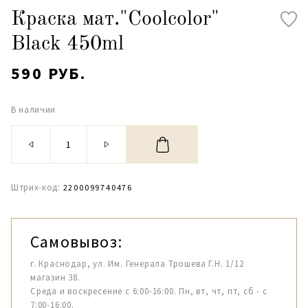
Краска мат."Coolcolor"
Black 450ml
590 РУБ.
В наличии
Штрих-код:
2200099740476
Самовывоз:
г. Краснодар, ул. Им. Генерала Трошева Г.Н. 1/12
магазин 38.
Среда и воскресение с 6:00-16:00. Пн, вт, чт, пт, сб - с
7:00-16:00.