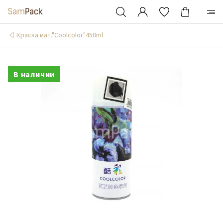
Краска мат."Coolcolor"450ml
В наличии