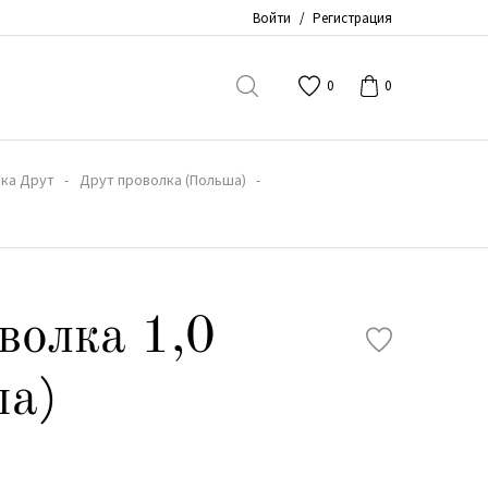
Войти
/
Регистрация
0
0
ка Друт
Друт проволка (Польша)
волка 1,0
ша)