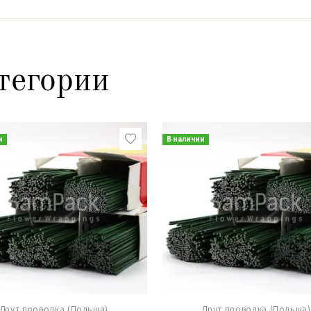
тегории
и
В наличии
Друт проволка (Польша)
Друт проволка (Польша)