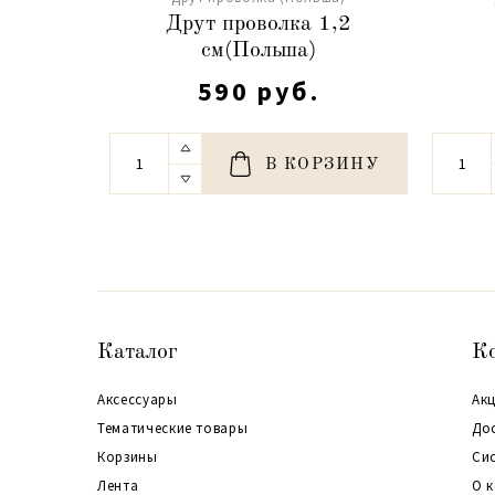
Друт проволка 1,2
см(Польша)
590 руб.
В КОРЗИНУ
Каталог
К
Аксессуары
Акц
Тематические товары
До
Корзины
Си
Лента
О 