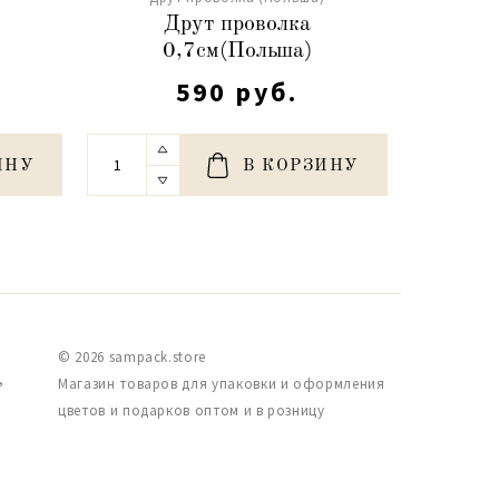
Друт проволка
Др
0,7см(Польша)
590 руб.
ИНУ
В КОРЗИНУ
© 2026 sampack.store
,
Магазин товаров для упаковки и оформления
цветов и подарков оптом и в розницу