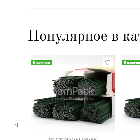
Популярное в ка
В наличии
В наличи
Друт проволка (Польша)