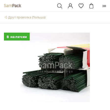
Друт проволка (Польша)
В наличии