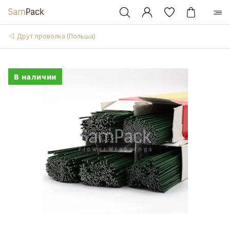
Друт проволка (Польша)
В наличии