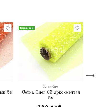
В наличии
В наличии
Сетка Снег
вый 5м
Сетка Снег 05 ярко-желтая
Сетка 
5м
380 руб.