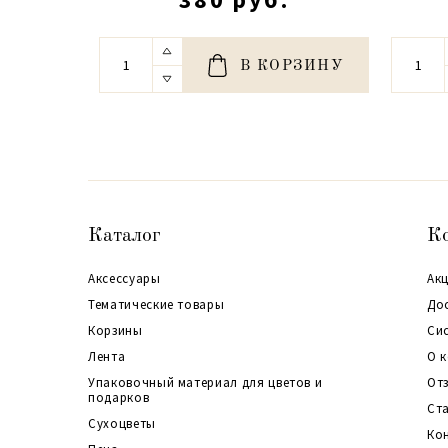
В КОРЗИНУ
Каталог
К
Аксессуары
Акц
Тематические товары
До
Корзины
Си
Лента
О 
Упаковочный материал для цветов и
От
подарков
Ст
Сухоцветы
Ко