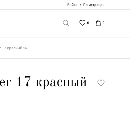
Войти
/
Регистрация
0
0
г 17 красный 5м
ег 17 красный