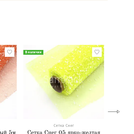
В наличии
В наличии
Сетка Снег
вый 5м
Сетка Снег 05 ярко-желтая
Сетка 