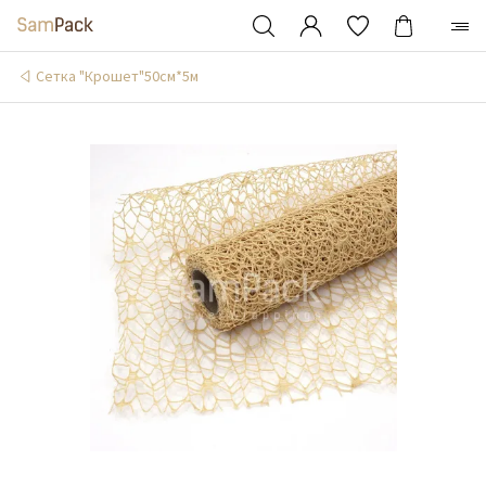
Сетка "Крошет"50см*5м