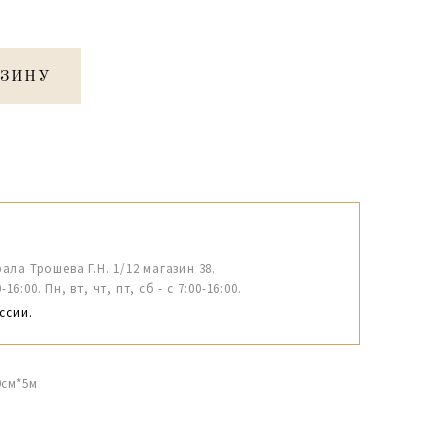
РЗИНУ
рала Трошева Г.Н. 1/12 магазин 38.
6:00. Пн, вт, чт, пт, сб - с 7:00-16:00.
ссии.
0см*5м