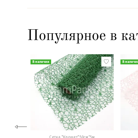
Популярное в ка
В наличии
В наличи
Сетка "Крошет"50см*5м