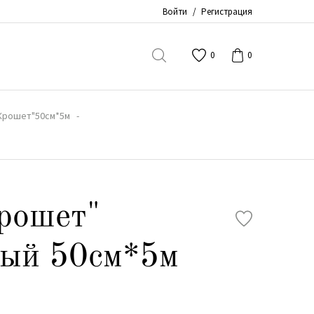
Войти
/
Регистрация
0
0
Крошет"50см*5м
рошет"
вый 50см*5м