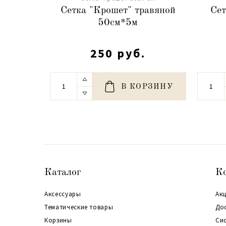
Сетка "Крошет" травяной
Сет
50см*5м
250 руб.
В КОРЗИНУ
Каталог
К
Аксессуары
Акц
Тематические товары
До
Корзины
Си