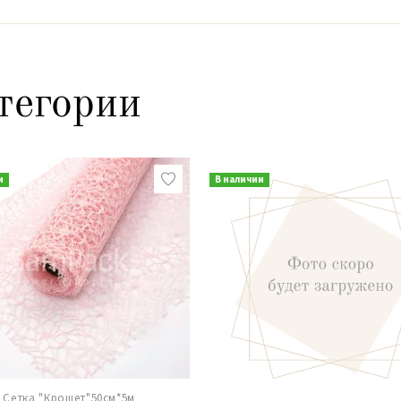
тегории
и
В наличии
Сетка "Крошет"50см*5м