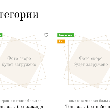
тегории
и
В наличии
Хит
нировка матовая большая.
Тонировка матовая больш
н. мат. бол лаванда
Тон. мат. бол небес