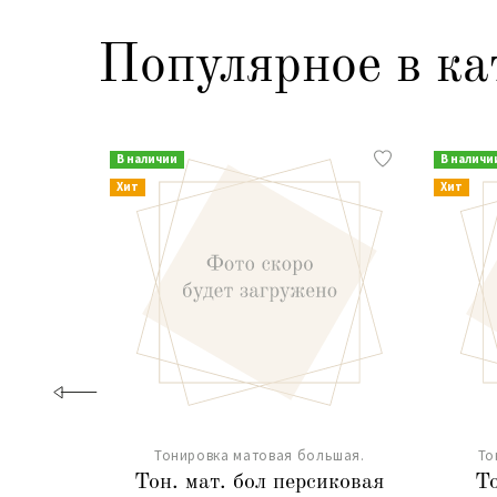
Популярное в ка
В наличии
В наличи
Хит
Хит
Тонировка матовая большая.
То
Тон. мат. бол персиковая
То