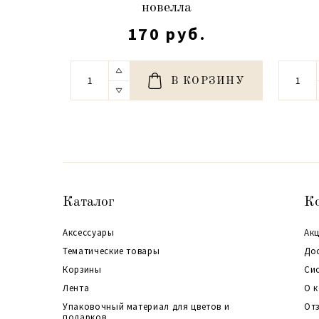
новелла
170 руб.
В КОРЗИНУ
Каталог
К
Аксессуары
Акц
Тематические товары
До
Корзины
Си
Лента
О 
Упаковочный материал для цветов и
От
подарков