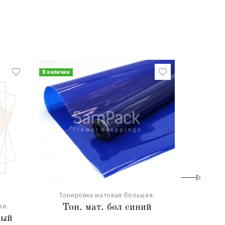
В наличии
В наличии
Хит
Тонировка матовая большая.
Тонир
ая.
Тон. мат. бол синий
Тон. 
ный