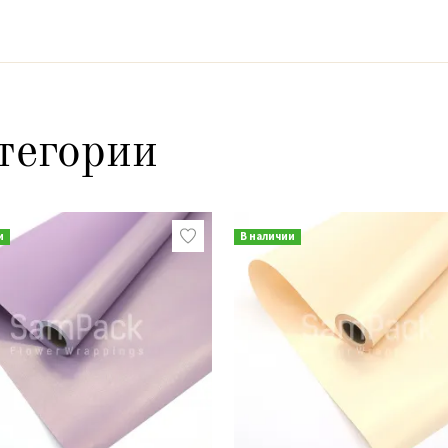
тегории
и
В наличии