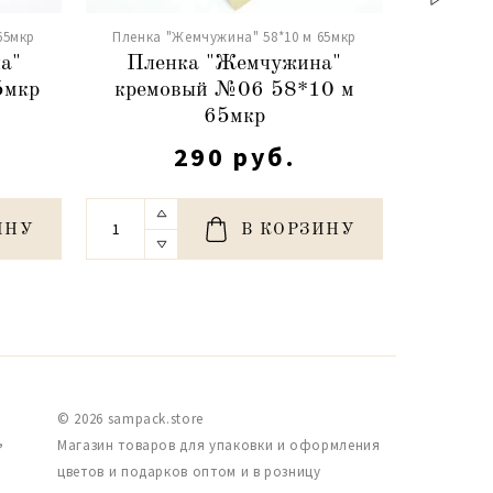
65мкр
Пленка "Жемчужина" 58*10 м 65мкр
Пленка 
а"
Пленка "Жемчужина"
Пле
5мкр
кремовый №06 58*10 м
пыль
65мкр
5
290 руб.
ИНУ
В КОРЗИНУ
© 2026 sampack.store
,
Магазин товаров для упаковки и оформления
цветов и подарков оптом и в розницу