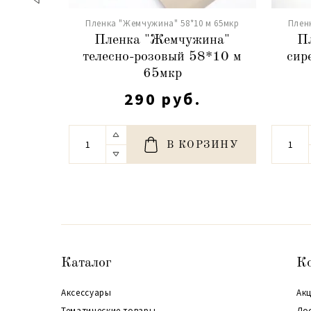
Пленка "Жемчужина" 58*10 м 65мкр
Плен
Пленка "Жемчужина"
П
телесно-розовый 58*10 м
сир
65мкр
290 руб.
В КОРЗИНУ
Каталог
К
Аксессуары
Акц
Тематические товары
До