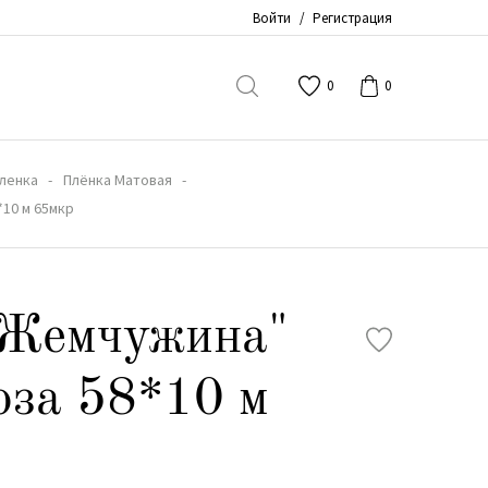
Войти
/
Регистрация
0
0
ленка
Плёнка Матовая
*10 м 65мкр
"Жемчужина"
оза 58*10 м