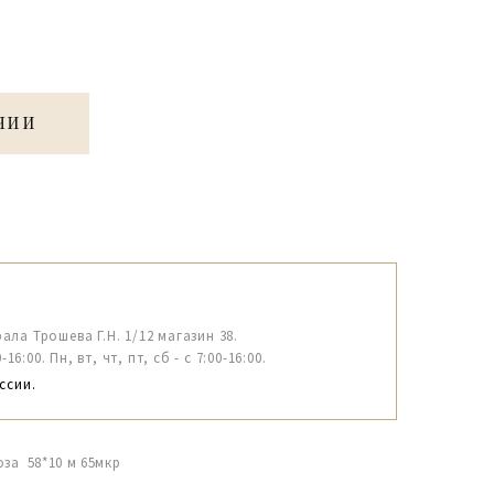
ЧИИ
рала Трошева Г.Н. 1/12 магазин 38.
6:00. Пн, вт, чт, пт, сб - с 7:00-16:00.
ссии.
за 58*10 м 65мкр