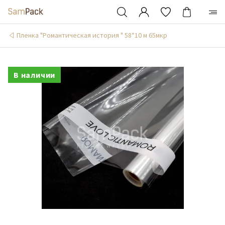
Пленка "Романтическая история " 58*10 м 65мкр
В наличии