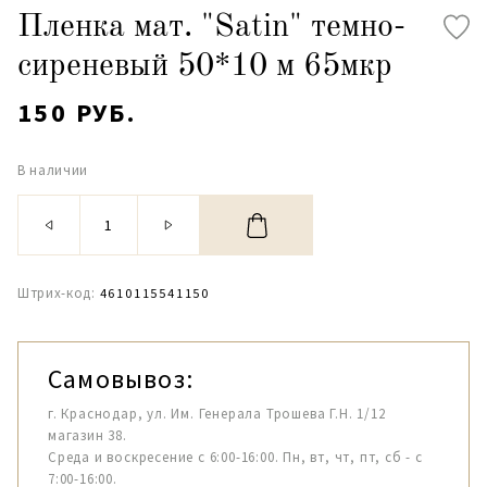
Пленка мат. "Satin" темно-
сиреневый 50*10 м 65мкр
150 РУБ.
В наличии
Штрих-код:
4610115541150
Самовывоз:
г. Краснодар, ул. Им. Генерала Трошева Г.Н. 1/12
магазин 38.
Среда и воскресение с 6:00-16:00. Пн, вт, чт, пт, сб - с
7:00-16:00.