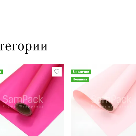
тегории
и
В наличии
Новинка