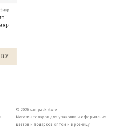
65мкр
нт"
мкр
ИНУ
© 2026 sampack.store
,
Магазин товаров для упаковки и оформления
цветов и подарков оптом и в розницу