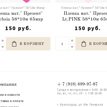
а мат." Презент" 58*10м 65мкр
Пленка мат." Презент" 58*10м 
енка мат." Презент"
Пленка мат." Презе
chsia 58*10м 65мкр
Lt.PINK 58*10м 65
150 руб.
150 руб.
В КОРЗИНУ
В КОРЗ
омпания
+ 7 (918) 699-97-87
Среда и воскресение с 6:00- 16:00
пн, вт, чт, пт, сб - с 7:00-16:00
ии и новости
ставка и оплата
г. Краснодар, ул. Им. Генерала