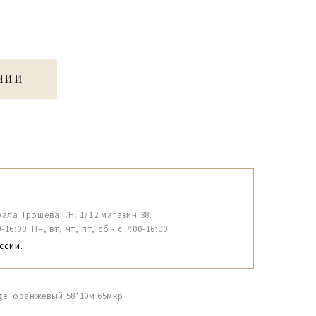
ЧИИ
рала Трошева Г.Н. 1/12 магазин 38.
6:00. Пн, вт, чт, пт, сб - с 7:00-16:00.
ссии.
nge оранжевый 58*10м 65мкр