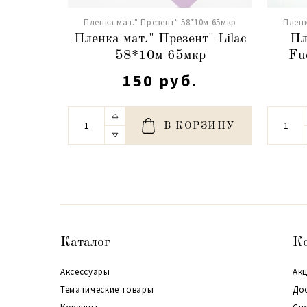
Пленка мат." Презент" 58*10м 65мкр
Пленк
Пленка мат." Презент" Lilac
Пл
58*10м 65мкр
Fu
150 руб.
В КОРЗИНУ
Каталог
К
Аксессуары
Акц
Тематические товары
До