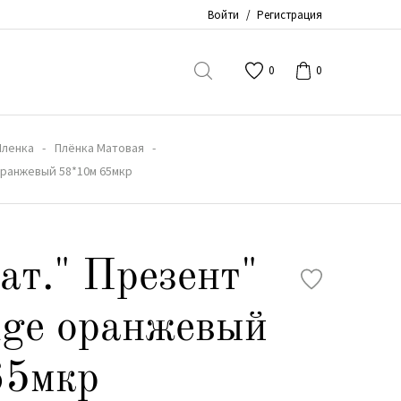
Войти
/
Регистрация
0
0
Пленка
Плёнка Матовая
 оранжевый 58*10м 65мкр
ат." Презент"
nge оранжевый
65мкр