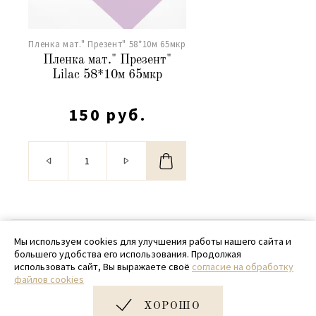
Пленка мат." Презент" 58*10м 65мкр
Пленка мат." Презент"
Lilac 58*10м 65мкр
150 руб.
© 2020 - 2026 SamPack
Мы используем cookies для улучшения работы нашего сайта и
большего удобства его использования. Продолжая
+ 7 (918) 699-97-87
использовать сайт, Вы выражаете своё
согласие на обработку
файлов cookies
zakaz@sampack.store
ХОРОШО
Дизайн и разработка сайта
Very Good