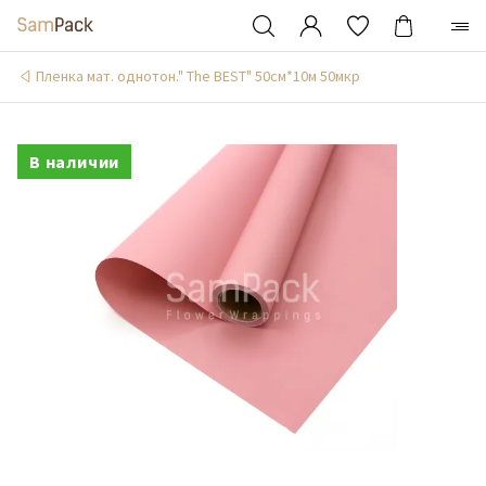
Пленка мат. однотон." The BEST" 50см*10м 50мкр
В наличии