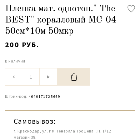
Пленка мат. однотон." The
BEST" коралловый МС-04
50см*10м 50мкр
200 РУБ.
В наличии
Штрих-код:
4640171725669
Самовывоз:
г. Краснодар, ул. Им. Генерала Трошева Г.Н. 1/12
магазин 38.