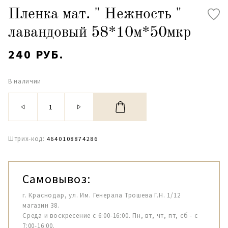
Пленка мат. " Нежность "
лавандовый 58*10м*50мкр
240 РУБ.
В наличии
Штрих-код:
4640108874286
Самовывоз:
г. Краснодар, ул. Им. Генерала Трошева Г.Н. 1/12
магазин 38.
Среда и воскресение с 6:00-16:00. Пн, вт, чт, пт, сб - с
7:00-16:00.