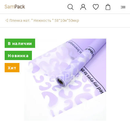
Пленка мат. " Нежность " 58*10м*50мкр
В наличии
Новинка
Хит