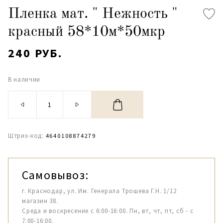
Пленка мат. " Нежность "
красный 58*10м*50мкр
240 РУБ.
В наличии
Штрих-код:
4640108874279
Самовывоз:
г. Краснодар, ул. Им. Генерала Трошева Г.Н. 1/12
магазин 38.
Среда и воскресение с 6:00-16:00. Пн, вт, чт, пт, сб - с
7:00-16:00.