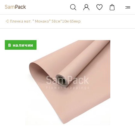
Пленка мат. " Монако" 58см*10м 65мкр
В наличии