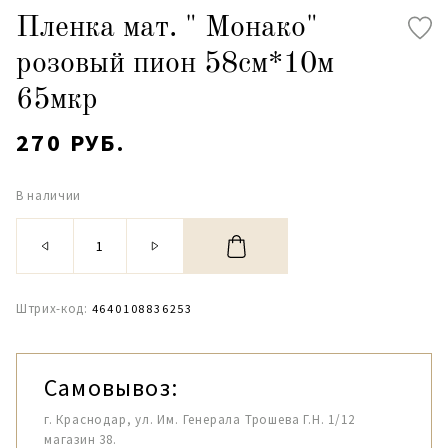
Пленка мат. " Монако"
розовый пион 58см*10м
65мкр
270 РУБ.
В наличии
Штрих-код:
4640108836253
Самовывоз:
г. Краснодар, ул. Им. Генерала Трошева Г.Н. 1/12
магазин 38.