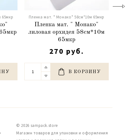
м 65мкр
Пленка мат. " Монако" 58см*10м 65мкр
Пленка ма
ко"
Пленка мат. " Монако"
Плен
 65мкр
лиловая орхидея 58см*10м
бежев
65мкр
270 руб.
ИНУ
В КОРЗИНУ
© 2026 sampack.store
,
Магазин товаров для упаковки и оформления