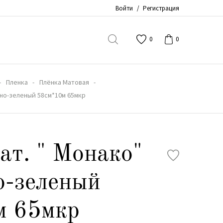
Войти
/
Регистрация
0
0
Пленка
Плёнка Матовая
ьно-зеленый 58см*10м 65мкр
ат. " Монако"
о-зеленый
м 65мкр