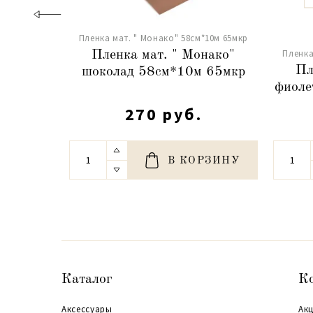
Пленка мат. " Монако" 58см*10м 65мкр
Пленка
Пленка мат. " Монако"
Пл
шоколад 58см*10м 65мкр
фиоле
270 руб.
В КОРЗИНУ
Каталог
К
Аксессуары
Акц