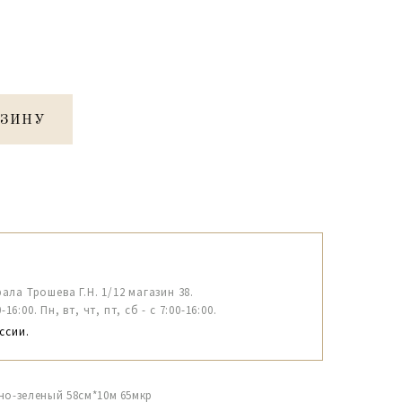
РЗИНУ
рала Трошева Г.Н. 1/12 магазин 38.
6:00. Пн, вт, чт, пт, сб - с 7:00-16:00.
ссии.
но-зеленый 58см*10м 65мкр