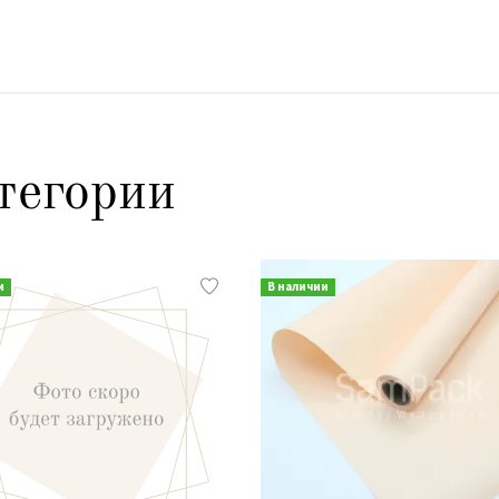
тегории
и
В наличии