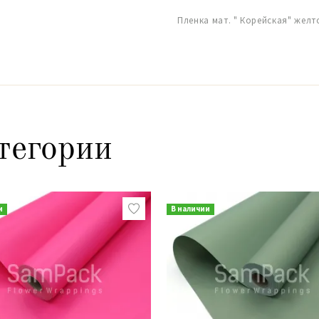
Пленка мат. " Корейская" желт
тегории
и
В наличии