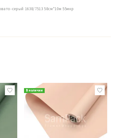
овато-серый 1638/7513 58см*10м 55мкр
В наличии
В наличии