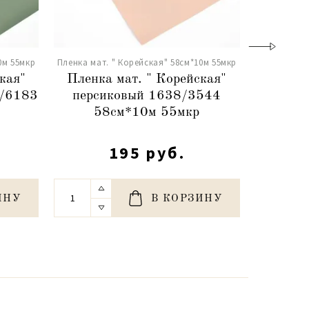
0м 55мкр
Пленка мат. " Корейская" 58см*10м 55мкр
Пленка мат.
кая"
Пленка мат. " Корейская"
Пленка
8/6183
персиковый 1638/3544
бледно
58см*10м 55мкр
5
195 руб.
ИНУ
В КОРЗИНУ