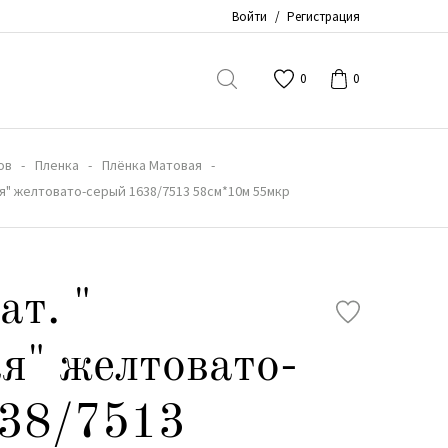
Войти
/
Регистрация
0
0
ов
Пленка
Плёнка Матовая
ая" желтовато-серый 1638/7513 58см*10м 55мкр
ат. "
я" желтовато-
638/7513