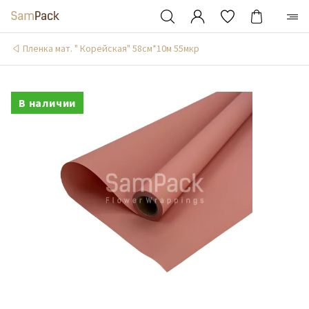
Пленка мат. " Корейская" 58см*10м 55мкр
В наличии