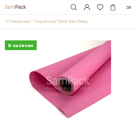
Пленка мат. " Корейская" 58см*10м 55мкр
В наличии