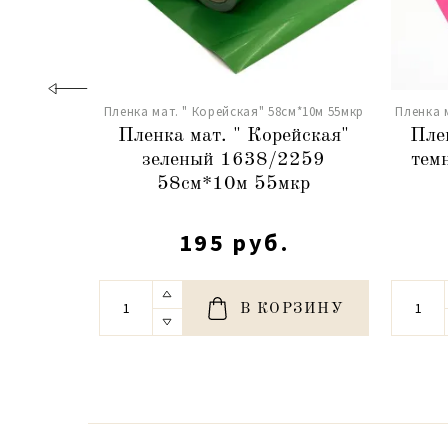
Пленка мат. " Корейская" 58см*10м 55мкр
Пленка 
Пленка мат. " Корейская"
Пле
зеленый 1638/2259
тем
58см*10м 55мкр
195 руб.
В КОРЗИНУ