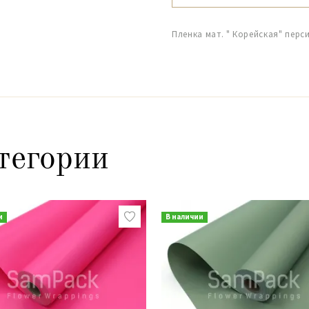
Пленка мат. " Корейская" перс
тегории
и
В наличии