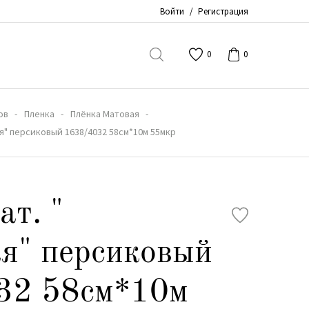
Войти
/
Регистрация
0
0
ов
Пленка
Плёнка Матовая
ая" персиковый 1638/4032 58см*10м 55мкр
ат. "
я" персиковый
32 58см*10м