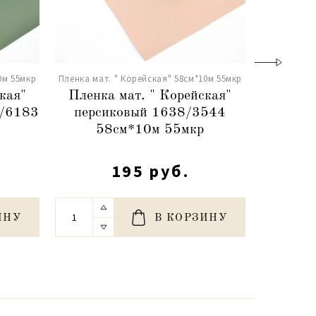
0м 55мкр
Пленка мат. " Корейская" 58см*10м 55мкр
Пленка мат.
кая"
Пленка мат. " Корейская"
Пленка
8/6183
персиковый 1638/3544
бледно
58см*10м 55мкр
5
195 руб.
ИНУ
В КОРЗИНУ