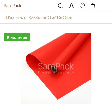
Пленка мат. " Корейская" 58см*10м 55мкр
В наличии