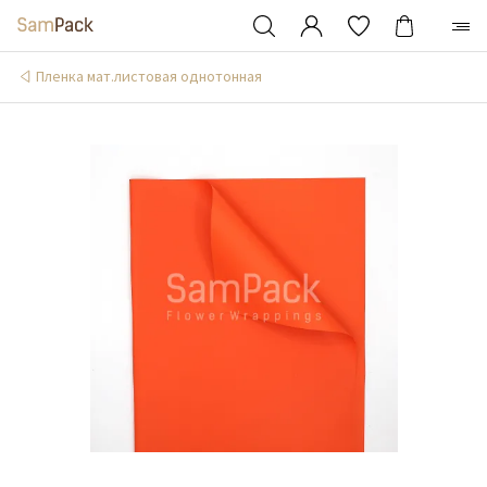
Пленка мат.листовая однотонная