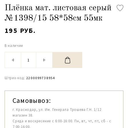
Плёнка мат. листовая серый
№1398/15 58*58см 55мк
195 РУБ.
В наличии
Штрих-код:
2200099738954
Самовывоз:
г. Краснодар, ул. Им. Генерала Трошева Г.Н. 1/12
магазин 38.
Среда и воскресение с 6:00-16:00. Пн, вт, чт, пт, сб - с
7:00-16:00.