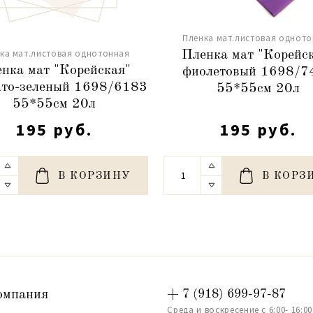
Пленка мат.листовая однот
ка мат.листовая однотонная
Пленка мат "Корейс
нка мат "Корейская"
фиолетовый 1698/7
ато-зеленый 1698/6183
55*55см 20л
55*55см 20л
195 руб.
195 руб.
В КОРЗИНУ
В КОРЗ
омпания
+ 7 (918) 699-97-87
Среда и воскресение с 6:00- 16:00