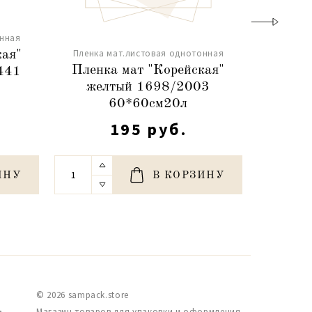
онная
Пленка мат.листовая однотонная
Пленка 
кая"
Пленка мат "Корейская"
Пленк
441
желтый 1698/2003
кр
60*60см20л
195 руб.
ИНУ
В КОРЗИНУ
© 2026 sampack.store
,
Магазин товаров для упаковки и оформления