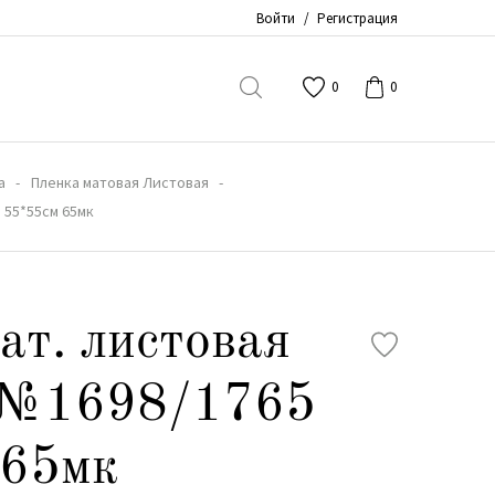
Войти
/
Регистрация
0
0
а
Пленка матовая Листовая
 55*55см 65мк
ат. листовая
 №1698/1765
 65мк