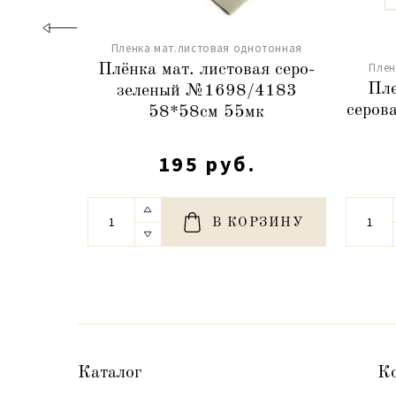
Пленка мат.листовая однотонная
Плен
Плёнка мат. листовая серо-
Пле
зеленый №1698/4183
серов
58*58см 55мк
195 руб.
В КОРЗИНУ
Каталог
К