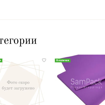
тегории
и
В наличии