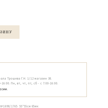
РЗИНУ
рала Трошева Г.Н. 1/12 магазин 38.
6:00. Пн, вт, чт, пт, сб - с 7:00-16:00.
ссии.
 №1698/1765 55*55см 65мк