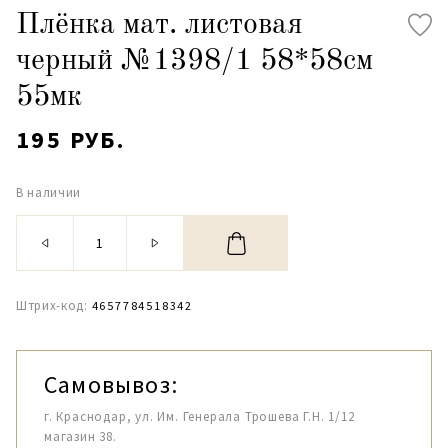
Плёнка мат. листовая
черный №1398/1 58*58см
55мк
195 РУБ.
В наличии
Штрих-код:
4657784518342
Самовывоз:
г. Краснодар, ул. Им. Генерала Трошева Г.Н. 1/12
магазин 38.